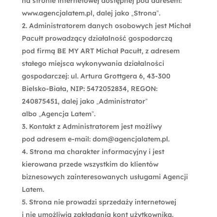
na stronie internetowej dostępnej pod adresem:
www.agencjalatem.pl
, dalej jako „Strona”.
Administratorem danych osobowych jest Michał
Pacułt prowadzący działalność gospodarczą
pod firmą BE MY ART Michał Pacułt, z adresem
stałego miejsca wykonywania działalności
gospodarczej: ul. Artura Grottgera 6, 43-300
Bielsko-Biała, NIP: 5472052834, REGON:
240875451, dalej jako „Administrator”
albo „Agencja Latem”.
Kontakt z Administratorem jest możliwy
pod adresem e-mail:
dom@agencjalatem.pl
.
Strona ma charakter informacyjny i jest
kierowana przede wszystkim do klientów
biznesowych zainteresowanych usługami Agencji
Latem.
Strona nie prowadzi sprzedaży internetowej
i nie umożliwia zakładania kont użytkownika.