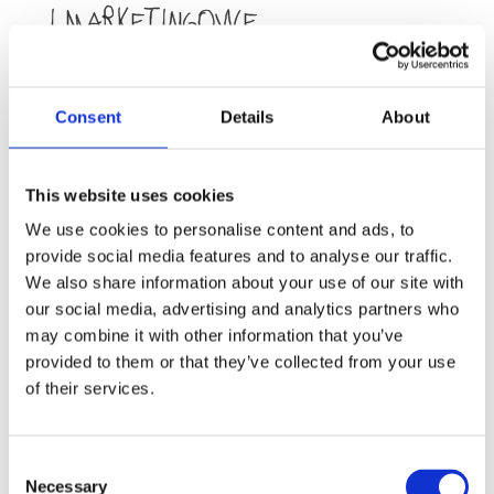
i marketingowe
Strona korzysta z Google Analytics 4,
wdrożonego za pośrednictwem Google Tag
Consent
Details
About
Managera.
Google Analytics 4 służy do prowadzenia
statystyk odwiedzin Strony, analizy sposobu
This website uses cookies
korzystania ze Strony, mierzenia skuteczności
We use cookies to personalise content and ads, to
treści i ulepszania Strony.
provide social media features and to analyse our traffic.
Google Tag Manager służy do technicznego
We also share information about your use of our site with
zarządzania tagami i skryptami wykorzystywanymi
our social media, advertising and analytics partners who
na Stronie.
may combine it with other information that you’ve
Narzędzia analityczne są wykorzystywane
provided to them or that they’ve collected from your use
po wyrażeniu przez Użytkownika odpowiedniej
of their services.
zgody, jeżeli ich działanie wiąże się z zapisywaniem
lub odczytywaniem informacji z urządzenia
Consent
Użytkownika albo z przetwarzaniem danych
Necessary
Selection